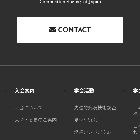
CONTACT
入会案内
学会活動
学
入会について
先進的燃焼技術調査
日
稿
入会・変更のご案内
夏季研究会
日
刊
燃焼シンポジウム