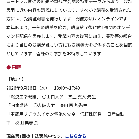
ュートラル関連の話題や燃焼学会誌の特集テーマから取り上げた
実用に近い内容の講義にしています．すべての講義を受講された
方には，受講証明書を発行します．開催方法はオンラインです．
本年度より，一部の講義を除き，講座終了後に約
1
週間のオンデ
マンド配信を実施します．受講内容の復習に加え，業務等の都合
により当日の受講が難しい方にも受講機会を提供することを目的
としています．皆様のご参加をお待ちしています．
◆日時
【第1回】
2026年9月16日（水） 13:00～17:40
「燃焼工学概論」 〇山口大学 三上 真人 先生
「固体燃焼」 〇大阪大学 澤田 晋也 先生
「車載用リチウムイオン電池の安全・信頼性開発」 日産自動
車 枚田 典彦 氏
現在第1回の申込実施中です．
こちらから