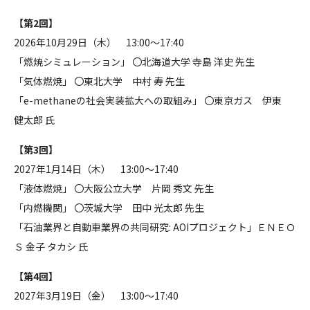
【第2回】
2026年10月29日（木） 13:00～17:40
「燃焼シミュレーション」 〇北海道大学 寺島 洋史 先生
「気体燃焼」 〇東北大学 中村 寿 先生
「e-methaneの社会実装拡大への取組み」 〇東京ガス 伊東
健太郎 氏
【第3回】
2027年1月14日（木） 13:00～17:40
「液体燃焼」 〇大阪公立大学 片岡 秀文 先生
「内燃機関」 〇茨城大学 田中 光太郎 先生
「石油業界と自動車業界の共同研究: AOIプロジェクト」ＥＮＥＯ
Ｓ 金子 タカシ 氏
【第4回】
2027年3月19日（金） 13:00～17:40