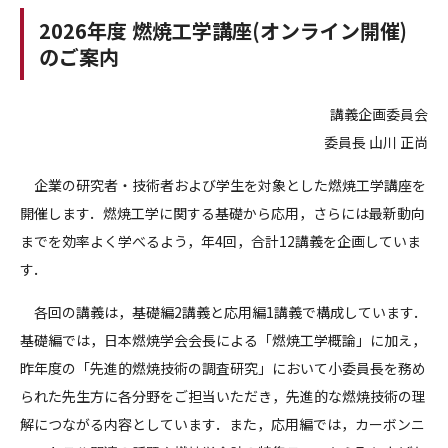
2026年度 燃焼工学講座(オンライン開催)
のご案内
講義企画委員会
委員長 山川 正尚
企業の研究者・技術者および学生を対象とした燃焼工学講座を
開催します．燃焼工学に関する基礎から応用，さらには最新動向
までを効率よく学べるよう，年
4
回，合計
12
講義を企画していま
す．
各回の講義は，基礎編
2
講義と応用編
1
講義で構成しています．
基礎編では，日本燃焼学会会長による「燃焼工学概論」に加え，
昨年度の「先進的燃焼技術の調査研究」において小委員長を務め
られた先生方に各分野をご担当いただき，先進的な燃焼技術の理
解につながる内容としています．また，応用編では，カーボンニ