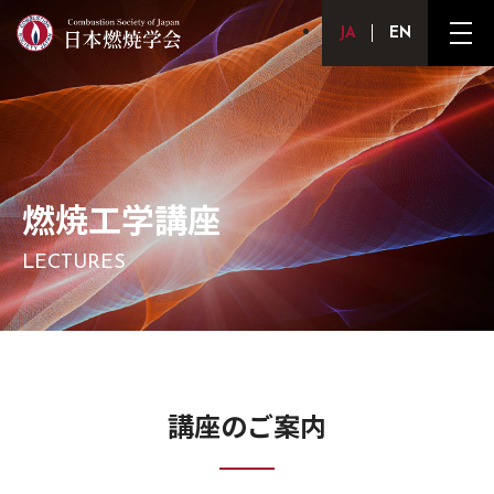
Japanese
English
メ
ニ
ュ
ー
ボ
タ
ン
燃焼工学講座
LECTURES
講座のご案内