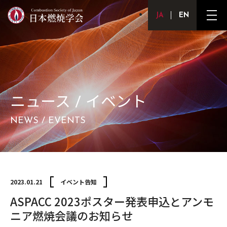
Japanese
English
メ
ニ
ュ
ー
ボ
タ
ン
ニュース / イベント
NEWS / EVENTS
2023.01.21
イベント告知
ASPACC 2023ポスター発表申込とアンモ
ニア燃焼会議のお知らせ