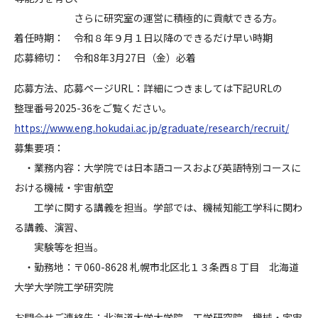
さらに研究室の運営に積極的に貢献できる方。
着任時期： 令和８年９月１日以降のできるだけ早い時期
応募締切： 令和
8
年
3
月
27
日（金）必着
応募方法、応募ページ
URL
：詳細につきましては下記
URL
の
整理番号
2025-36
をご覧ください。
https://www.eng.hokudai.ac.jp/graduate/research/recruit/
募集要項：
・業務内容：大学院では日本語コースおよび英語特別コースに
おける機械・宇宙航空
工学に関する講義を担当。学部では、機械知能工学科に関わ
る講義、演習、
実験等を担当。
・勤務地：〒
060-8628
札幌市北区北１３条西８丁目 北海道
大学大学院工学研究院
お問合せご連絡先：北海道大学大学院 工学研究院 機械・宇宙