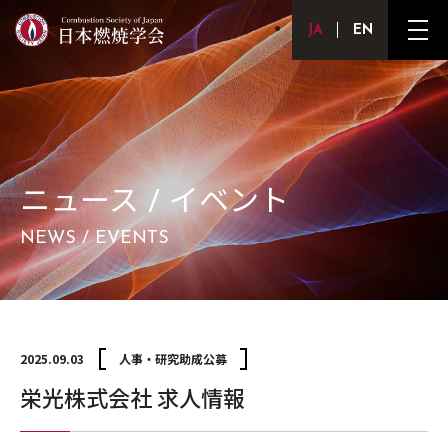
Japanese
English
メ
ニ
ュ
ー
ボ
タ
ン
ニュース / イベント
NEWS / EVENTS
2025.09.03
人事・研究助成公募
栄光株式会社 求人情報