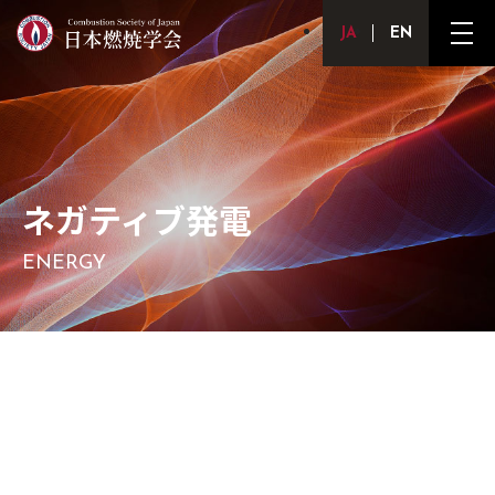
Japanese
English
メ
ニ
ュ
ー
ボ
タ
ン
ネガティブ発電
ENERGY