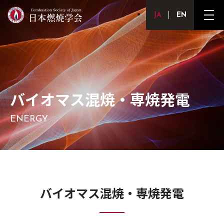
Japanese
English
メ
ニ
ュ
ー
ボ
タ
ン
バイオマス混焼・専焼発電
ENERGY
バイオマス混焼・専焼発電