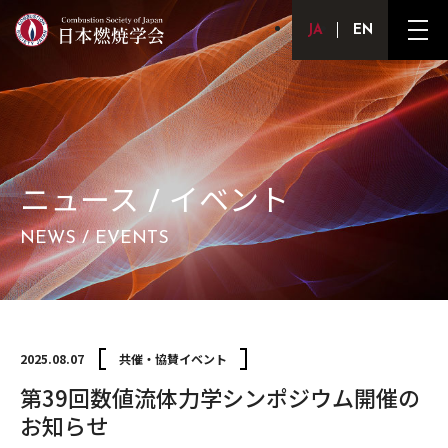
Japanese
English
メ
ニ
ュ
ー
ボ
タ
ン
ニュース / イベント
NEWS / EVENTS
2025.08.07
共催・協賛イベント
第39回数値流体力学シンポジウム開催の
お知らせ