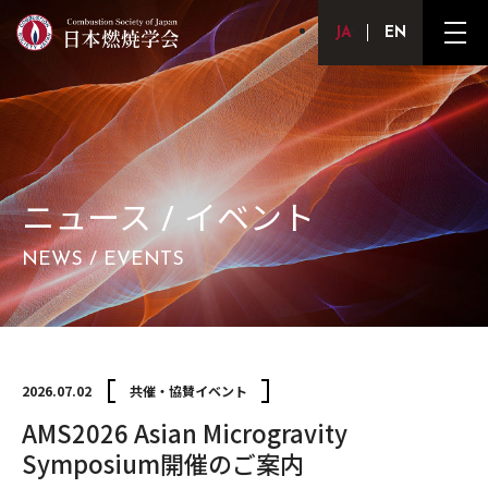
Japanese
English
メ
ニ
ュ
ー
ボ
タ
ン
ニュース / イベント
NEWS / EVENTS
2026.07.02
共催・協賛イベント
AMS2026 Asian Microgravity
Symposium開催のご案内