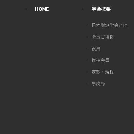
HOME
学会概要
日本燃焼学会とは
会長ご挨拶
役員
維持会員
定款・規程
事務局