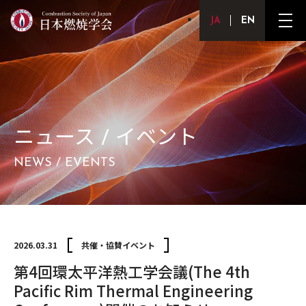
Japanese
English
メ
ニ
ュ
ー
ボ
タ
ン
ニュース / イベント
NEWS / EVENTS
2026.03.31
共催・協賛イベント
第4回環太平洋熱工学会議(The 4th
Pacific Rim Thermal Engineering