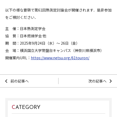
以下の様な要領で
第
61
回熱測定討論会
が開催されます．是非参加
をご検討ください．
主 催：日本熱測定学会
協 賛：日本燃焼学会 他
期 間：
2025
年
9
月
24
日（水）〜
26
日（金）
会 場：横浜国立大学常盤台キャンパス（神奈川県横浜市）
開催案内
URL
：
https://www.netsu.org/61touron/
前の記事へ
次の記事へ
CATEGORY