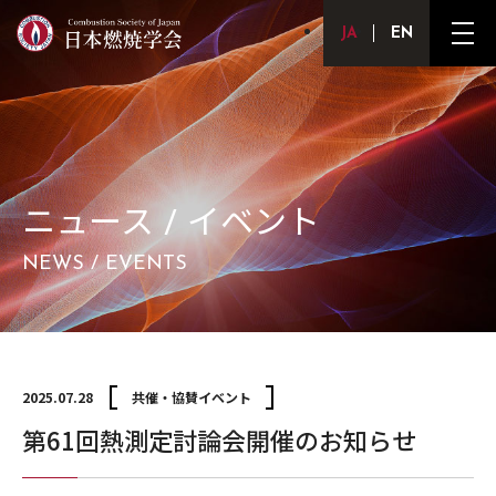
Japanese
English
メ
ニ
ュ
ー
ボ
タ
ン
ニュース / イベント
NEWS / EVENTS
2025.07.28
共催・協賛イベント
第61回熱測定討論会開催のお知らせ