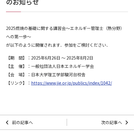
のお知らせ
2025
燃焼の基礎に関する講習会〜エネルギー管理士（熱分野）
への第一歩〜
が以下のように開催されます．参加をご検討ください．
【期 間】：
2025
年
6
月
26
日 〜
2025
年
8
月
2
日
【主 催】：一般社団法人日本エネルギー学会
【会 場】：日本大学理工学部駿河台校舎
【リンク】：
https://www.jie.or.jp/publics/index/1042/
前の記事へ
次の記事へ