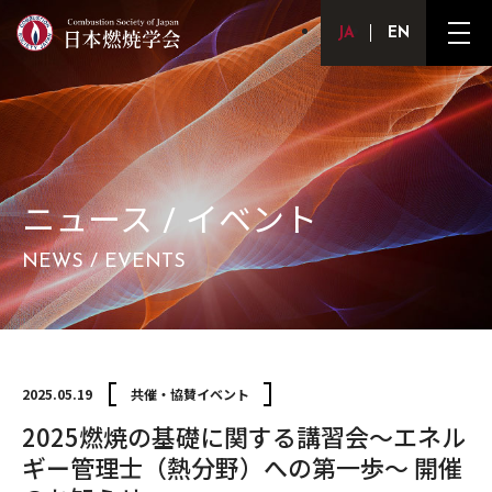
Japanese
English
メ
ニ
ュ
ー
ボ
タ
ン
ニュース / イベント
NEWS / EVENTS
2025.05.19
共催・協賛イベント
2025燃焼の基礎に関する講習会〜エネル
ギー管理士（熱分野）への第一歩〜 開催