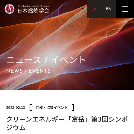
Japanese
English
メ
ニ
ュ
ー
ボ
タ
ン
ニュース / イベント
NEWS / EVENTS
2023.02.13
共催・協賛イベント
クリーンエネルギー「富岳」第3回シンポ
ジウム